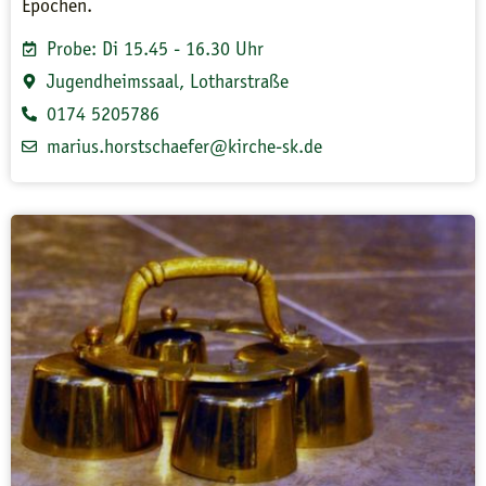
Epochen.
Probe: Di 15.45 - 16.30 Uhr
Jugendheimssaal, Lotharstraße
0174 5205786
marius.horstschaefer@kirche-sk.de