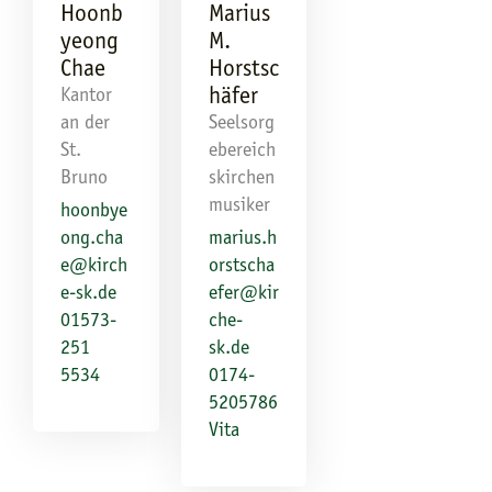
Hoonb
Marius
yeong
M.
Chae
Horstsc
häfer
Kantor
an der
Seelsorg
St.
ebereich
Bruno
skirchen
musiker
hoonbye
ong.cha
marius.h
e@kirch
orstscha
e-sk.de
efer@kir
01573-
che-
251
sk.de
5534
0174-
5205786
Vita