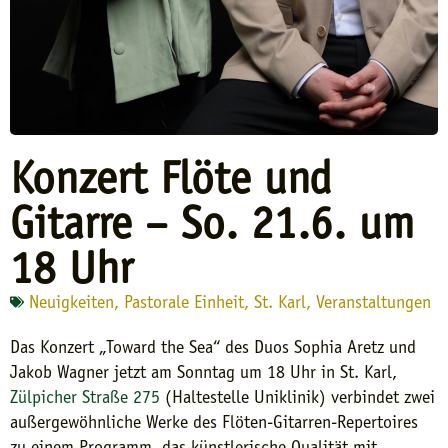
Konzert Flöte und
Gitarre – So. 21.6. um
18 Uhr
Neuigkeiten
,
Pastorale Einheit
,
St. Karl
,
Veranstaltungen
Das Konzert „Toward the Sea“ des Duos Sophia Aretz und
Jakob Wagner jetzt am Sonntag um 18 Uhr in St. Karl,
Zülpicher Straße 275
(Haltestelle Uniklinik) verbindet zwei
außergewöhnliche Werke des Flöten-Gitarren-Repertoires
zu einem Programm, das künstlerische Qualität mit